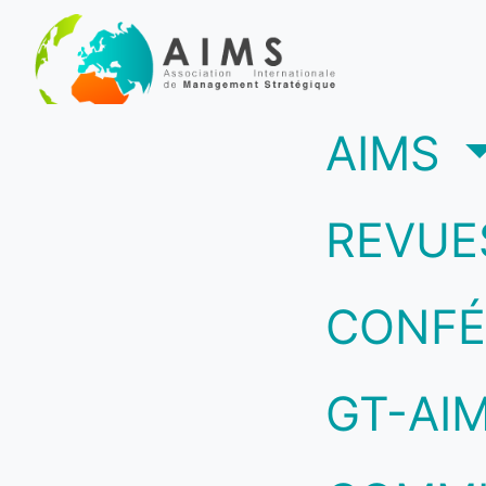
(c
AIMS
REVUE
CONFÉ
GT-AI