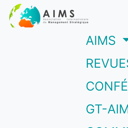
(c
AIMS
REVUE
CONFÉ
GT-AI