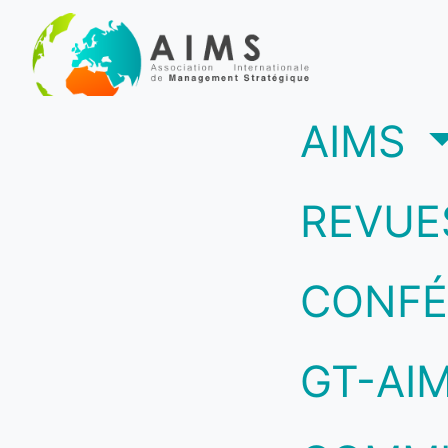
(c
AIMS
REVUE
CONFÉ
GT-AI