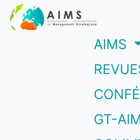
(c
AIMS
REVUE
CONFÉ
GT-AI