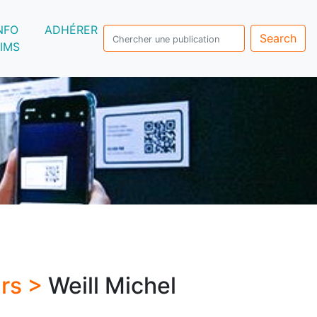
NFO
ADHÉRER
Search
IMS
urs >
Weill Michel