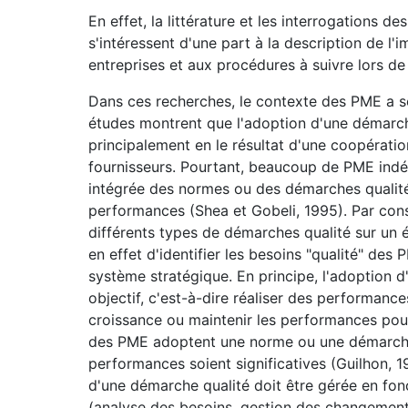
En effet, la littérature et les interrogations de
s'intéressent d'une part à la description de l
entreprises et aux procédures à suivre lors de
Dans ces recherches, le contexte des PME a s
études montrent que l'adoption d'une démarch
principalement en le résultat d'une coopérati
fournisseurs. Pourtant, beaucoup de PME ind
intégrée des normes ou des démarches qualité
performances (Shea et Gobeli, 1995). Par consé
différents types de démarches qualité sur un é
en effet d'identifier les besoins "qualité" des
système stratégique. En principe, l'adoption 
objectif, c'est-à-dire réaliser des performance
croissance ou maintenir les performances pour 
des PME adoptent une norme ou une démarche 
performances soient significatives (Guilhon, 19
d'une démarche qualité doit être gérée en fonc
(analyse des besoins, gestion des changement