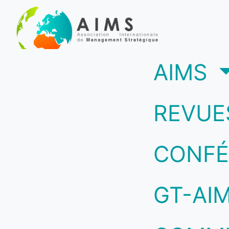
(c
AIMS
REVUE
CONFÉ
GT-AI