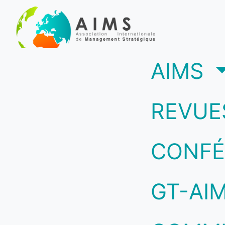
(c
AIMS
REVUE
CONFÉ
GT-AI