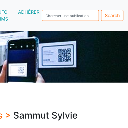
NFO
ADHÉRER
Search
IMS
s >
Sammut Sylvie