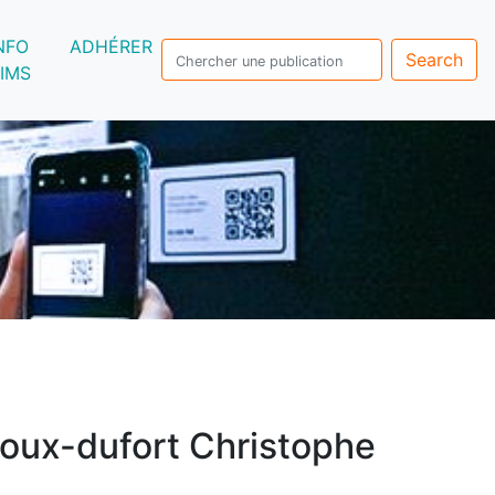
NFO
ADHÉRER
Search
IMS
oux-dufort Christophe