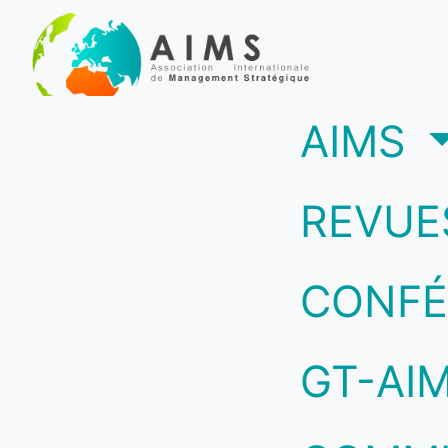
(c
AIMS
REVUE
CONFÉ
GT-AI