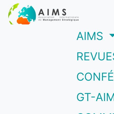
(c
AIMS
REVUE
CONFÉ
GT-AI