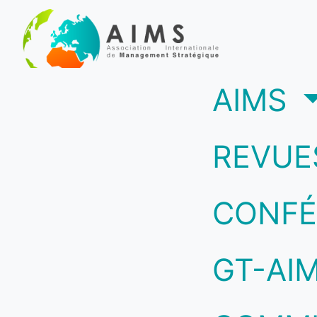
(c
AIMS
REVUE
CONFÉ
GT-AI