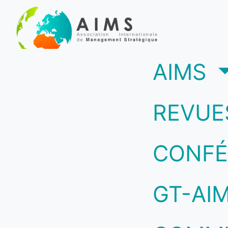
(c
AIMS
REVUE
CONFÉ
GT-AI