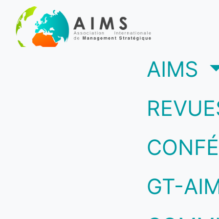
(c
AIMS
REVUE
CONFÉ
GT-AI