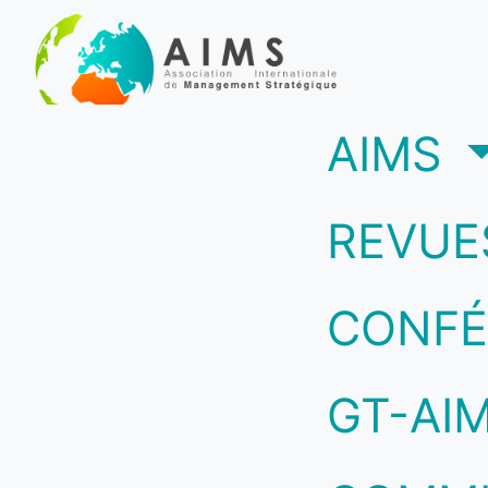
(c
AIMS
REVUE
CONFÉ
GT-AI