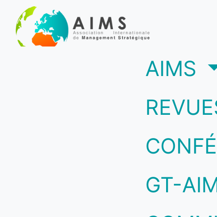
(c
AIMS
REVUE
CONFÉ
GT-AI