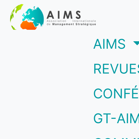
(c
AIMS
REVUE
CONFÉ
GT-AI