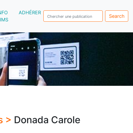
NFO
ADHÉRER
Search
IMS
s >
Donada Carole