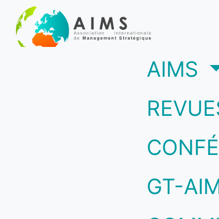
(c
AIMS
REVUE
CONFÉ
GT-AI