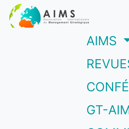
(c
AIMS
REVUE
CONFÉ
GT-AI