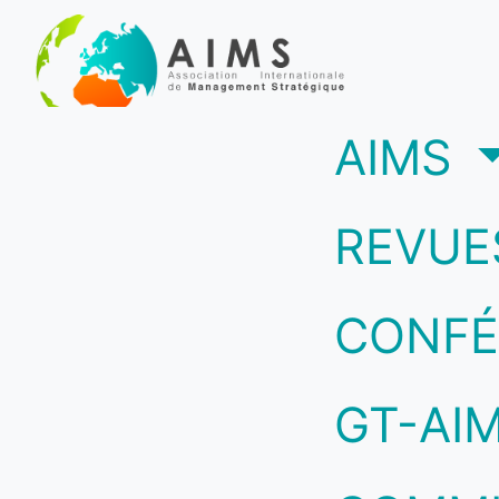
(c
AIMS
REVUE
CONFÉ
GT-AI