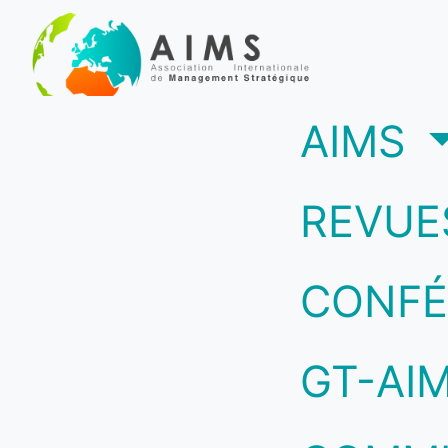
(c
AIMS
REVUE
CONFÉ
GT-AI