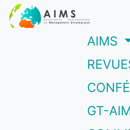
(c
AIMS
REVUE
CONFÉ
GT-AI