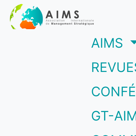
(c
AIMS
REVUE
CONFÉ
GT-AI