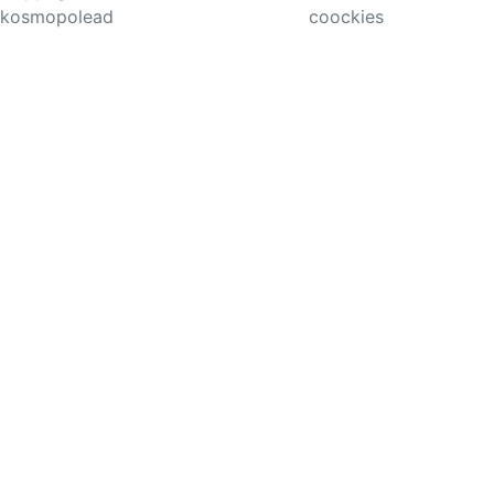
kosmopolead
coockies