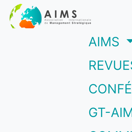
(c
AIMS
REVUE
CONFÉ
GT-AI