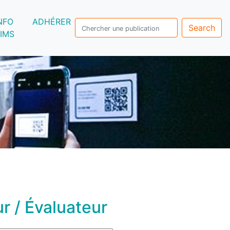
NFO
ADHÉRER
Search
IMS
r / Évaluateur