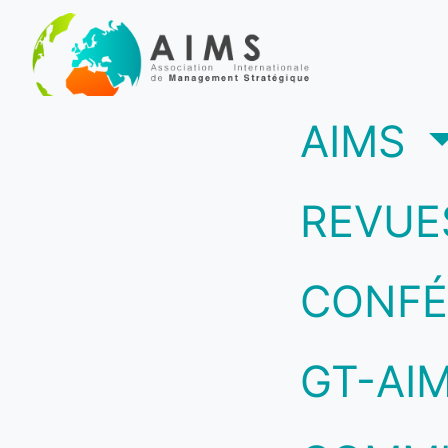
(c
AIMS
REVUE
CONFÉ
GT-AI