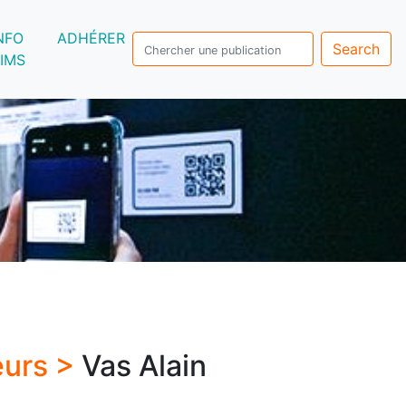
NFO
ADHÉRER
Search
IMS
eurs >
Vas Alain