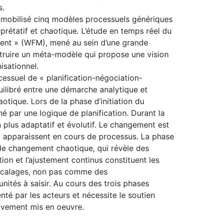
s.
 mobilisé cinq modèles processuels génériques
erprétatif et chaotique. L’étude en temps réel du
nt » (WFM), mené au sein d’une grande
truire un méta-modèle qui propose une vision
isationnel.
essuel de « planification-négociation-
uilibré entre une démarche analytique et
aotique. Lors de la phase d’initiation du
é par une logique de planification. Durant la
n plus adaptatif et évolutif. Le changement est
ui apparaissent en cours de processus. La phase
de changement chaotique, qui révèle des
tion et l’ajustement continus constituent les
écalages, non pas comme des
tés à saisir. Au cours des trois phases
té par les acteurs et nécessite le soutien
ctivement mis en oeuvre.