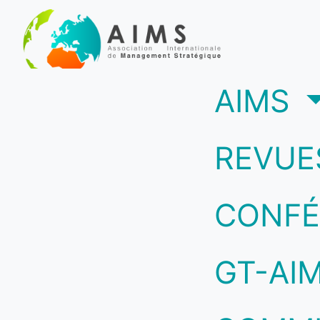
(c
AIMS
REVUE
CONFÉ
GT-AI