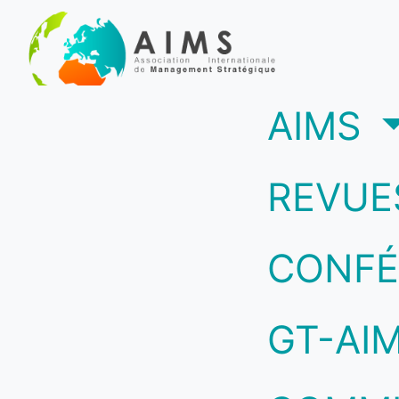
(c
AIMS
REVUE
CONFÉ
GT-AI