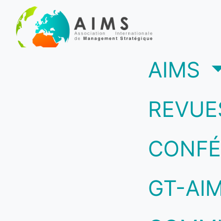
(c
AIMS
REVUE
CONFÉ
GT-AI