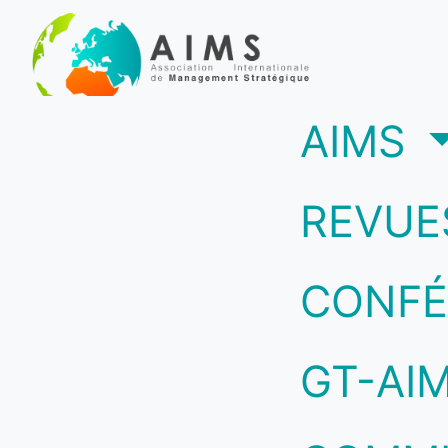
(c
AIMS
REVUE
CONFÉ
GT-AI