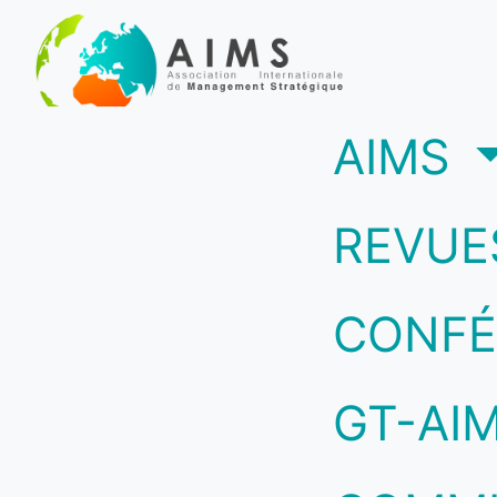
(c
AIMS
REVUE
CONFÉ
GT-AI