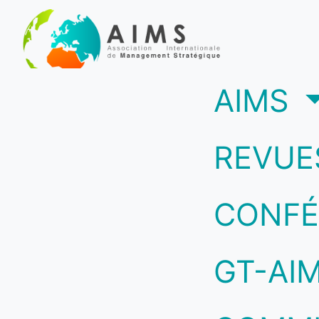
(c
AIMS
REVUE
CONFÉ
GT-AI