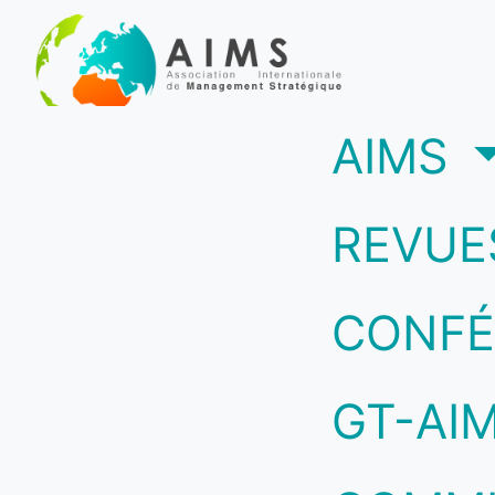
(c
AIMS
REVUE
CONFÉ
GT-AI