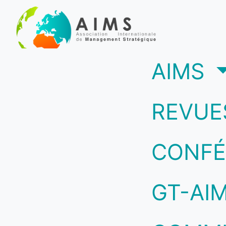
(c
AIMS
REVUE
CONFÉ
GT-AI