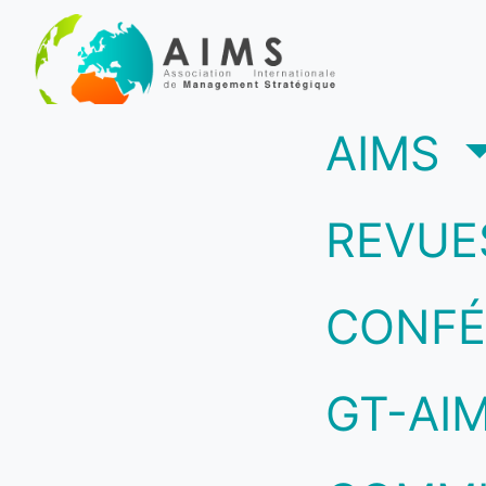
(c
AIMS
REVUE
CONFÉ
GT-AI