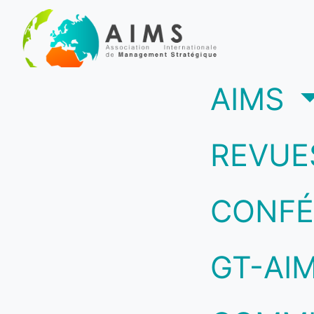
(c
AIMS
REVUE
CONFÉ
GT-AI