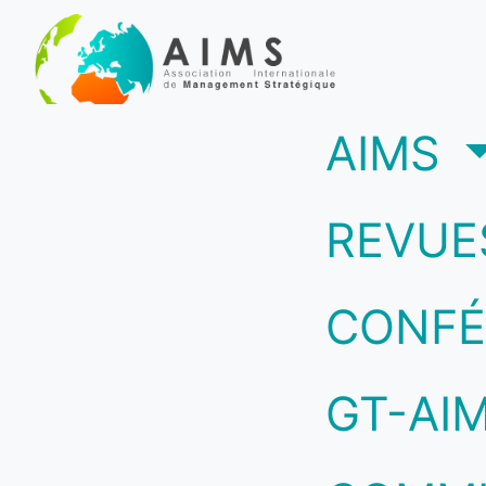
(c
AIMS
REVUE
CONFÉ
GT-AI