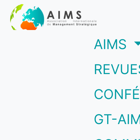
(c
AIMS
REVUE
CONFÉ
GT-AI