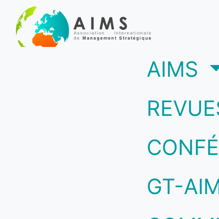
(c
AIMS
REVUE
CONFÉ
GT-AI