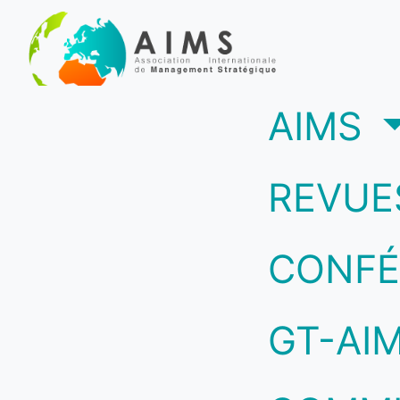
(c
AIMS
REVUE
CONFÉ
GT-AI