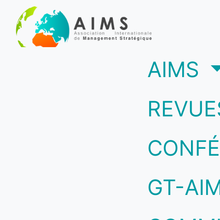
(c
AIMS
REVUE
CONFÉ
GT-AI