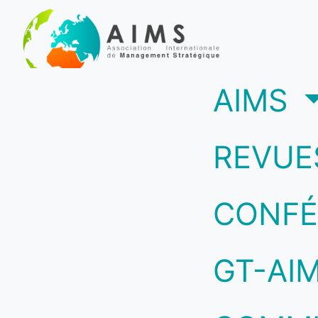
(c
AIMS
REVUE
CONFÉ
GT-AI