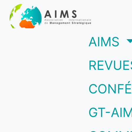
(c
AIMS
REVUE
CONFÉ
GT-AI