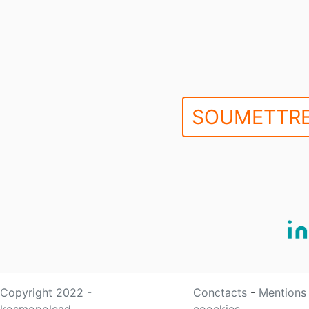
SOUMETTRE
Copyright 2022 -
Conctacts
-
Mentions
kosmopolead
coockies