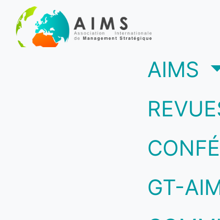
(c
AIMS
REVUE
CONFÉ
GT-AI