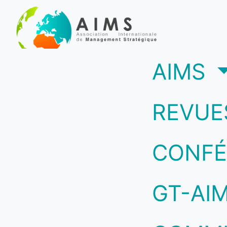
(c
AIMS
REVUE
CONFÉ
GT-AI