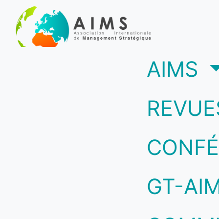
(c
AIMS
REVUE
CONFÉ
GT-AI