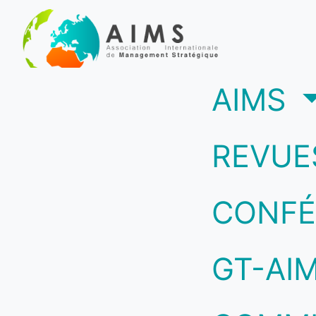
(c
AIMS
REVUE
CONFÉ
GT-AI