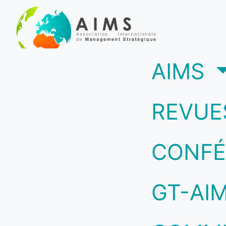
(c
AIMS
REVUE
CONFÉ
GT-AI